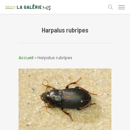
Skip
Men
to
search
main
content
Harpalus rubripes
Accueil
»
Harpalus rubripes