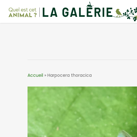
Skip
to
main
content
Accueil
»
Harpocera thoracica