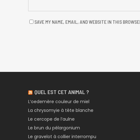
SAVE MY NAME, EMAIL, AND WEBSITE IN THIS BROWSE
QUEL EST CET ANIMAL ?
L’oedemère couleur de miel
La chrysomyie à tête blanche
Le cercope de l’aulne
Le brun du pélargonium
Le gravelot à collier interrompu