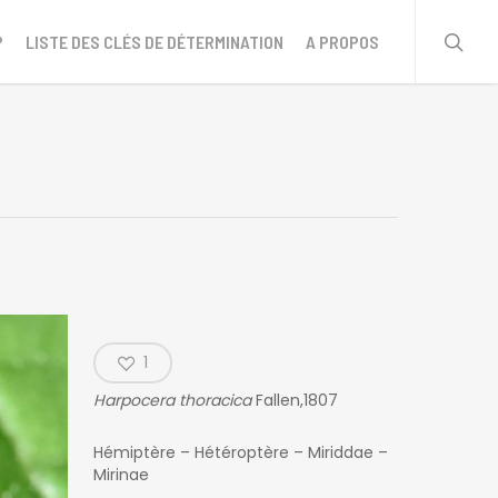
sear
?
LISTE DES CLÉS DE DÉTERMINATION
A PROPOS
1
Harpocera thoracica
Fallen,1807
Hémiptère – Hétéroptère – Miriddae –
Mirinae