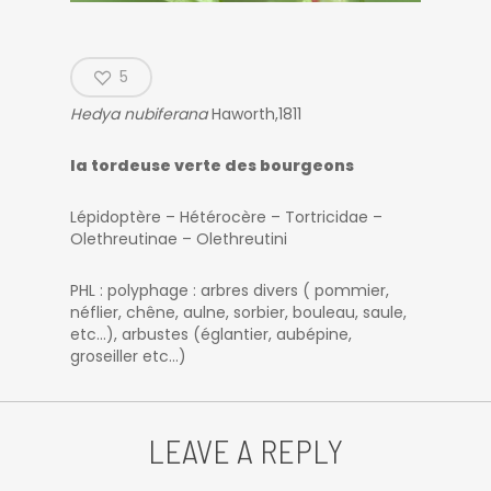
5
Hedya nubiferana
Haworth,1811
la tordeuse verte des bourgeons
Lépidoptère – Hétérocère – Tortricidae –
Olethreutinae – Olethreutini
PHL : polyphage : arbres divers ( pommier,
néflier, chêne, aulne, sorbier, bouleau, saule,
etc…), arbustes (églantier, aubépine,
groseiller etc…)
LEAVE A REPLY