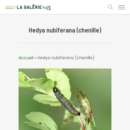
Skip
Men
to
search
main
content
Hedya nubiferana (chenille)
Accueil
»
Hedya nubiferana (chenille)