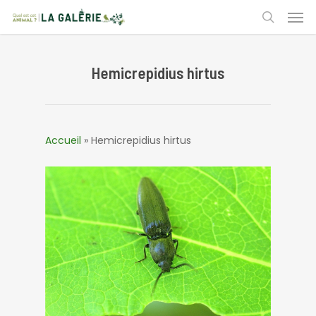
Skip
Men
to
search
main
content
Hemicrepidius hirtus
Accueil
»
Hemicrepidius hirtus