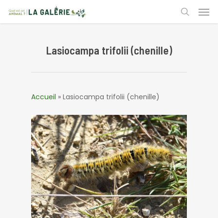
Skip
Men
to
search
main
content
Lasiocampa trifolii (chenille)
Accueil
»
Lasiocampa trifolii (chenille)