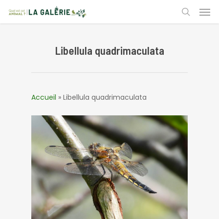
Skip
Men
to
search
main
content
Libellula quadrimaculata
Accueil
»
Libellula quadrimaculata