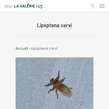
Skip
Men
to
search
main
content
Lipoptena cervi
Accueil
»
Lipoptena cervi