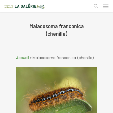
Skip
Men
to
search
main
content
Malacosoma franconica
(chenille)
Accueil
»
Malacosoma franconica (chenille)