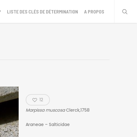
sear
?
LISTE DES CLÉS DE DÉTERMINATION
A PROPOS
12
Marpissa muscosa
Clerck,1758
Araneae – Salticidae