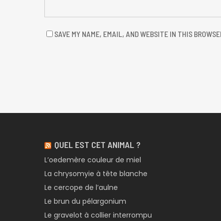
SAVE MY NAME, EMAIL, AND WEBSITE IN THIS BROWSE
QUEL EST CET ANIMAL ?
L’oedemère couleur de miel
La chrysomyie à tête blanche
Le cercope de l’aulne
Le brun du pélargonium
Le gravelot à collier interrompu