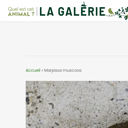
Skip
to
main
content
Accueil
»
Marpissa muscosa