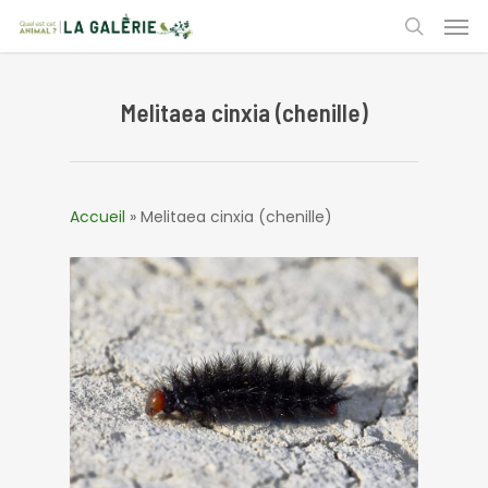
Skip
Men
to
search
main
content
Melitaea cinxia (chenille)
Accueil
»
Melitaea cinxia (chenille)