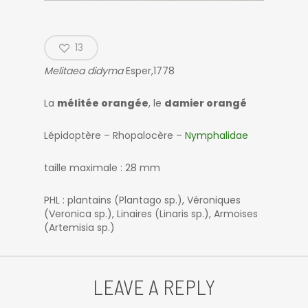
13
Melitaea didyma
Esper,1778
La
mélitée orangée
, le
damier orangé
Lépidoptère – Rhopalocère –
Nymphalidae
taille maximale : 28 mm
PHL : plantains (Plantago sp.), Véroniques
(Veronica sp.), Linaires (Linaris sp.), Armoises
(Artemisia sp.)
LEAVE A REPLY