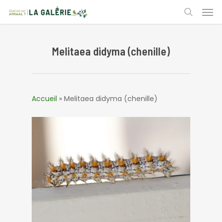
Skip
Men
to
search
main
content
Melitaea didyma (chenille)
Accueil
»
Melitaea didyma (chenille)