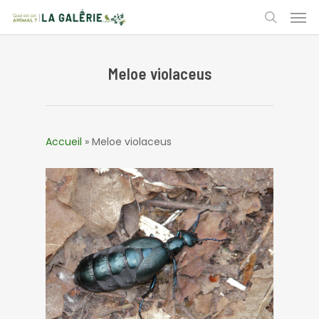
Skip
Men
to
search
main
content
Meloe violaceus
Accueil
»
Meloe violaceus