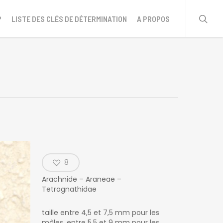
sear
?
LISTE DES CLÉS DE DÉTERMINATION
A PROPOS
8
Arachnide – Araneae –
Tetragnathidae
taille entre 4,5 et 7,5 mm pour les
mâles, entre 5,5 et 9 mm pour les