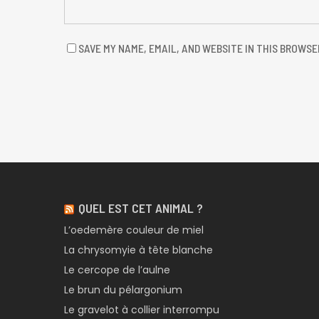
SAVE MY NAME, EMAIL, AND WEBSITE IN THIS BROWSE
QUEL EST CET ANIMAL ?
L’oedemère couleur de miel
La chrysomyie à tête blanche
Le cercope de l’aulne
Le brun du pélargonium
Le gravelot à collier interrompu