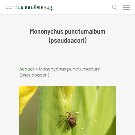
Skip
Men
to
search
main
content
Mononychus punctumalbum
(pseudoacori)
Accueil
»
Mononychus punctumalbum
(pseudoacori)