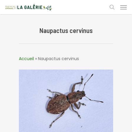
Skip
Men
to
search
main
content
Naupactus cervinus
Accueil
»
Naupactus cervinus