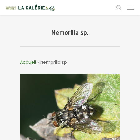
Skip
Men
to
search
main
content
Nemorilla sp.
Accueil
»
Nemorilla sp.