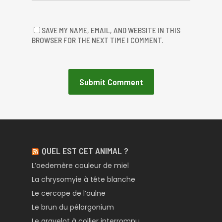
SAVE MY NAME, EMAIL, AND WEBSITE IN THIS
BROWSER FOR THE NEXT TIME I COMMENT.
QUEL EST CET ANIMAL ?
L’oedemère couleur de miel
La chrysomyie à tête blanche
Le cercope de l’aulne
Le brun du pélargonium
Le gravelot à collier interrompu