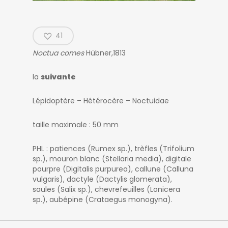
41
Noctua comes
Hübner,1813
la
suivante
Lépidoptère – Hétérocère – Noctuidae
taille maximale : 50 mm
PHL : patiences (Rumex sp.), trèfles (Trifolium
sp.), mouron blanc (Stellaria media), digitale
pourpre (Digitalis purpurea), callune (Calluna
vulgaris), dactyle (Dactylis glomerata),
saules (Salix sp.), chevrefeuilles (Lonicera
sp.), aubépine (Crataegus monogyna).