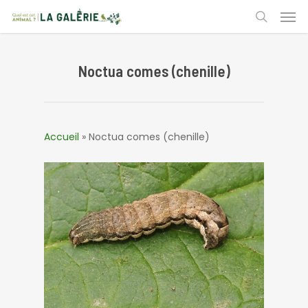
Skip
Men
to
search
main
content
Noctua comes (chenille)
Accueil
»
Noctua comes (chenille)