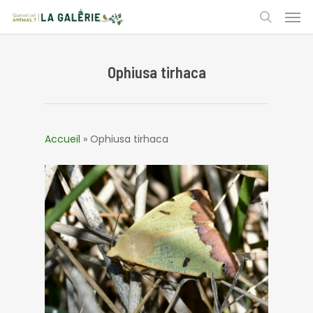
Skip
Men
to
search
main
content
Ophiusa tirhaca
Accueil
»
Ophiusa tirhaca