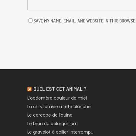
SAVE MY NAME, EMAIL, AND WEBSITE IN THIS BROWSE
QUEL EST CET ANIMAL ?
L’oedemère couleur de miel
La chrysomyie à tête blanche
Le cercope de l’aulne
Le brun du pélargonium
Le gravelot à collier interrompu