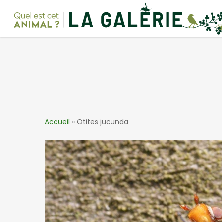
Skip
to
main
content
Accueil
»
Otites jucunda