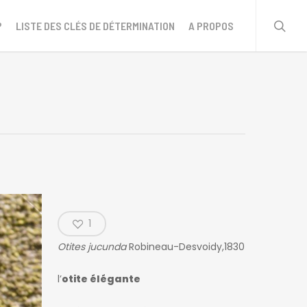
sear
?
LISTE DES CLÉS DE DÉTERMINATION
A PROPOS
1
Otites jucunda
Robineau-Desvoidy,1830
l’
otite élégante