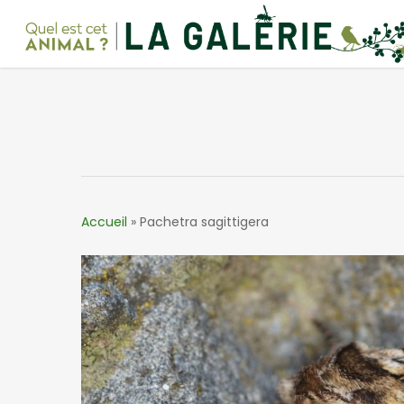
Skip
to
main
content
Accueil
»
Pachetra sagittigera