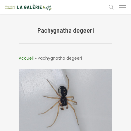
Skip
Men
to
search
main
content
Pachygnatha degeeri
Accueil
»
Pachygnatha degeeri