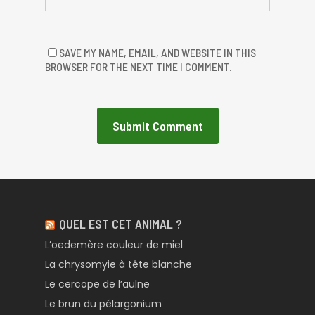
SAVE MY NAME, EMAIL, AND WEBSITE IN THIS
BROWSER FOR THE NEXT TIME I COMMENT.
QUEL EST CET ANIMAL ?
L’oedemère couleur de miel
La chrysomyie à tête blanche
Le cercope de l’aulne
Le brun du pélargonium