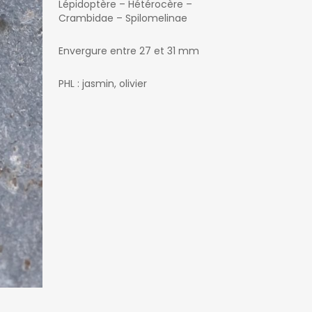
Lépidoptère – Hétérocère –
Crambidae – Spilomelinae
Envergure entre 27 et 31 mm
PHL : jasmin, olivier