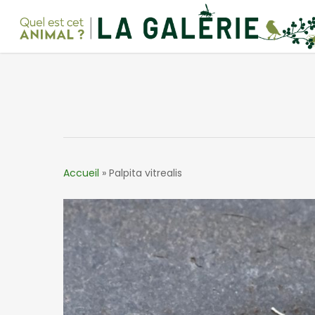
Skip
to
main
content
Accueil
»
Palpita vitrealis