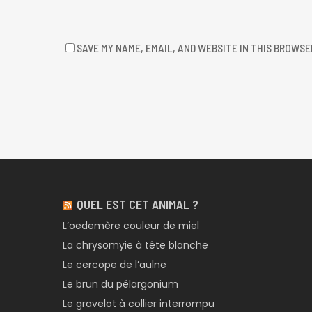
SAVE MY NAME, EMAIL, AND WEBSITE IN THIS BROWSE
QUEL EST CET ANIMAL ?
L’oedemère couleur de miel
La chrysomyie à tête blanche
Le cercope de l’aulne
Le brun du pélargonium
Le gravelot à collier interrompu