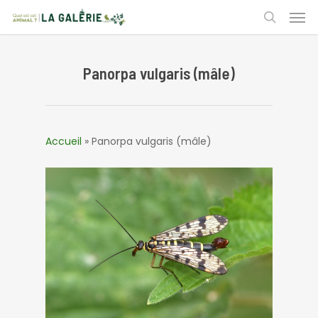
Skip
Men
to
search
main
content
Panorpa vulgaris (mâle)
Accueil
»
Panorpa vulgaris (mâle)