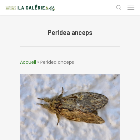
Skip
Men
to
search
main
content
Peridea anceps
Accueil
»
Peridea anceps