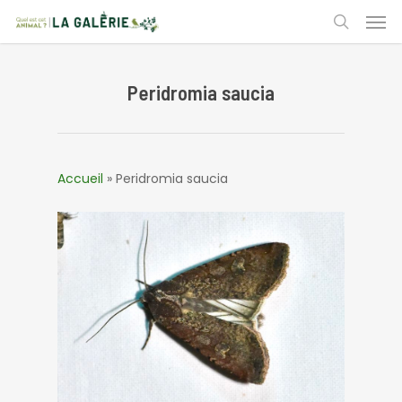
Skip
Men
to
search
main
content
Peridromia saucia
Accueil
»
Peridromia saucia