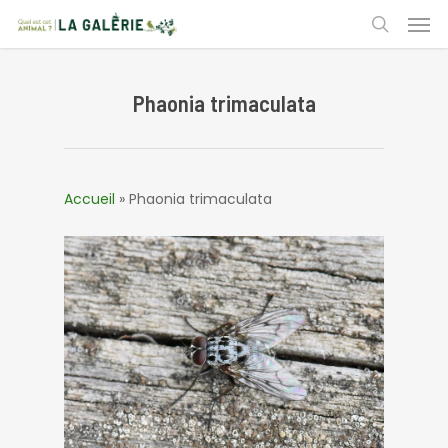
Skip
Men
to
search
main
content
Phaonia trimaculata
Accueil
»
Phaonia trimaculata