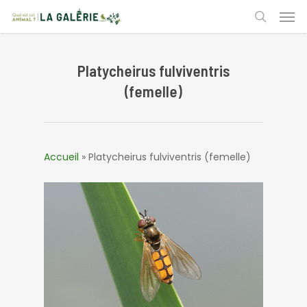
Skip
Men
to
search
main
content
Platycheirus fulviventris
(femelle)
Accueil
»
Platycheirus fulviventris (femelle)