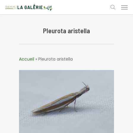
Skip
Men
to
search
main
content
Pleurota aristella
Accueil
»
Pleurota aristella