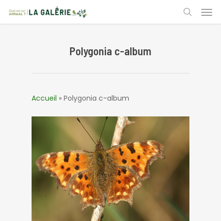
Skip
Men
to
search
main
content
Polygonia c-album
Accueil
»
Polygonia c-album