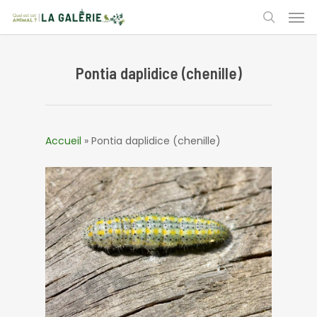
Skip
Men
to
search
main
content
Pontia daplidice (chenille)
Accueil
»
Pontia daplidice (chenille)