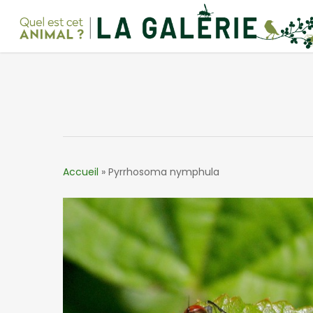
Skip
to
main
content
Accueil
»
Pyrrhosoma nymphula