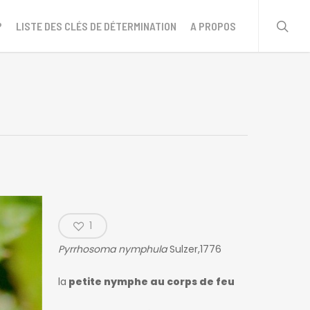
sear
?
LISTE DES CLÉS DE DÉTERMINATION
A PROPOS
1
Pyrrhosoma nymphula
Sulzer,1776
la
petite nymphe au corps de feu