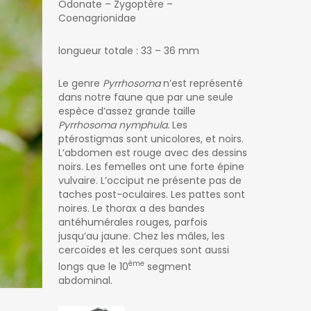
Odonate – Zygoptère –
Coenagrionidae
longueur totale : 33 – 36 mm
Le genre
Pyrrhosoma
n’est représenté
dans notre faune que par une seule
espèce d’assez grande taille
Pyrrhosoma nymphula.
Les
ptérostigmas sont unicolores, et noirs.
L’abdomen est rouge avec des dessins
noirs. Les femelles ont une forte épine
vulvaire. L’occiput ne présente pas de
taches post-oculaires. Les pattes sont
noires. Le thorax a des bandes
antéhumérales rouges, parfois
jusqu’au jaune. Chez les mâles, les
cercoïdes et les cerques sont aussi
ème
longs que le 10
segment
abdominal.