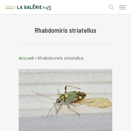
Skip
Men
to
search
main
content
Rhabdomiris striatellus
Accueil
»
Rhabdomiris striatellus