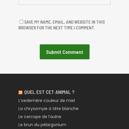
SAVE MY NAME, EMAIL, AND WEBSITE IN THIS
BROWSER FOR THE NEXT TIME I COMMENT.
QUEL EST CET ANIMAL ?
L’oedemère couleur de miel
La chrysomyie à tête blanche
Le cercope de l’aulne
Le brun du pélargonium