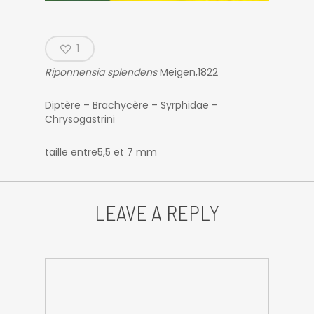
1
Riponnensia splendens
Meigen,1822
Diptère – Brachycère – Syrphidae –
Chrysogastrini
taille entre5,5 et 7 mm
LEAVE A REPLY