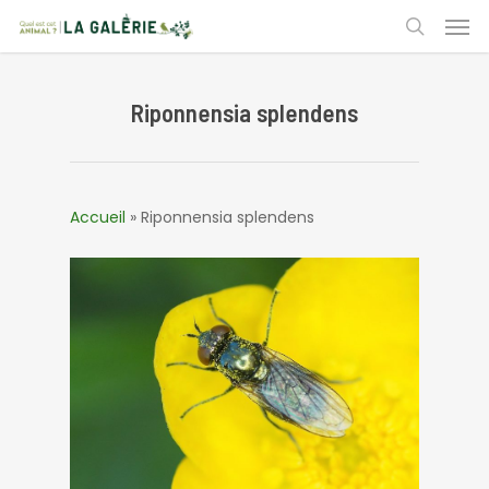
Skip
Men
to
search
main
content
Riponnensia splendens
Accueil
»
Riponnensia splendens