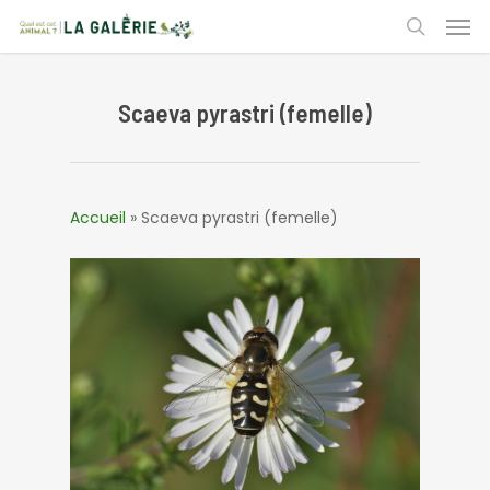
Skip
Men
to
search
main
content
Scaeva pyrastri (femelle)
Accueil
»
Scaeva pyrastri (femelle)