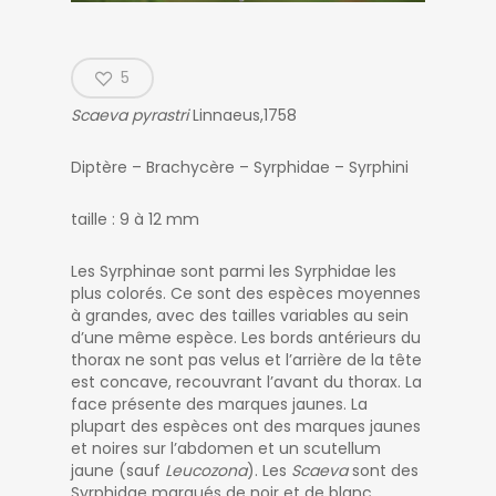
5
Scaeva pyrastri
Linnaeus,1758
Diptère – Brachycère – Syrphidae – Syrphini
taille : 9 à 12 mm
Les Syrphinae sont parmi les Syrphidae les
plus colorés. Ce sont des espèces moyennes
à grandes, avec des tailles variables au sein
d’une même espèce. Les bords antérieurs du
thorax ne sont pas velus et l’arrière de la tête
est concave, recouvrant l’avant du thorax. La
face présente des marques jaunes. La
plupart des espèces ont des marques jaunes
et noires sur l’abdomen et un scutellum
jaune (sauf
Leucozona
). Les
Scaeva
sont des
Syrphidae marqués de noir et de blanc