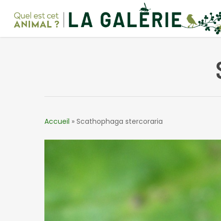
Skip
to
main
content
Accueil
»
Scathophaga stercoraria