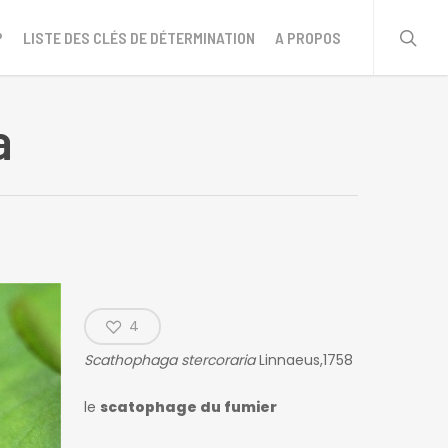
sear
?
LISTE DES CLÉS DE DÉTERMINATION
A PROPOS
a
4
Scathophaga stercoraria
Linnaeus,1758
le
scatophage du fumier