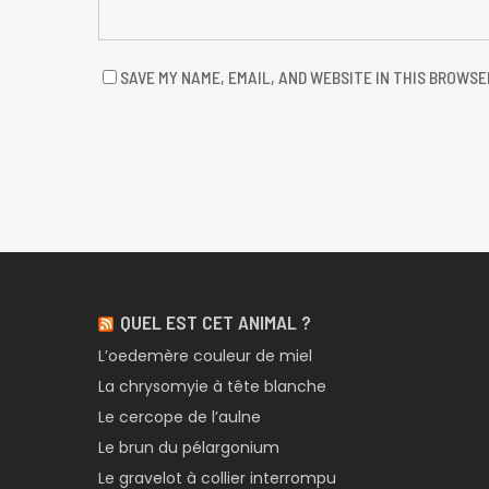
SAVE MY NAME, EMAIL, AND WEBSITE IN THIS BROWSE
QUEL EST CET ANIMAL ?
L’oedemère couleur de miel
La chrysomyie à tête blanche
Le cercope de l’aulne
Le brun du pélargonium
Le gravelot à collier interrompu