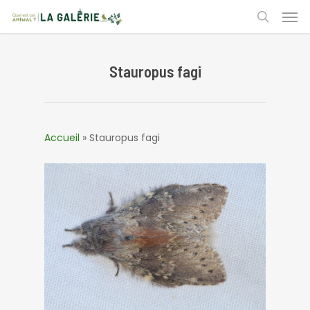
Skip
Men
to
search
main
content
Stauropus fagi
Accueil
»
Stauropus fagi