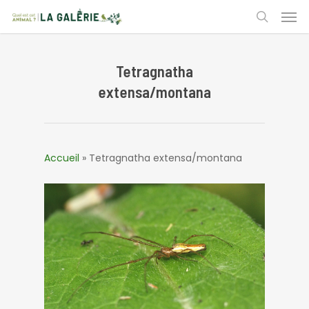
Skip
Men
to
search
main
content
Tetragnatha
extensa/montana
Accueil
»
Tetragnatha extensa/montana