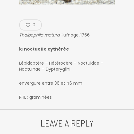
0
Thalpophila matura
Hufnagel,1766
la
noctuelle cythérée
Lépidoptère – Hétérocère – Noctuidae –
Noctuinae – Dypterygiini
envergure entre 36 et 46 mm
PHL : graminées.
LEAVE A REPLY