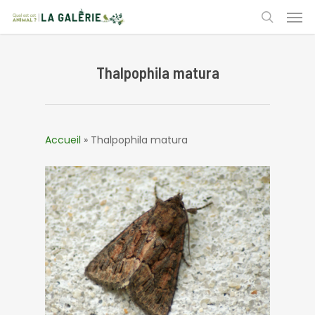
Skip
Men
to
search
main
content
Thalpophila matura
Accueil
»
Thalpophila matura