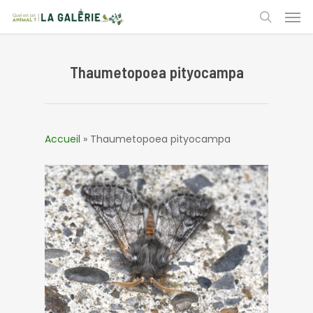
Skip
Men
to
search
main
content
Thaumetopoea pityocampa
Accueil
»
Thaumetopoea pityocampa