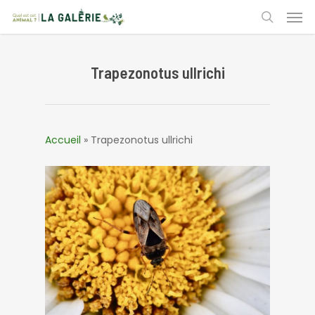
Skip
Men
to
search
main
content
Trapezonotus ullrichi
Accueil
»
Trapezonotus ullrichi