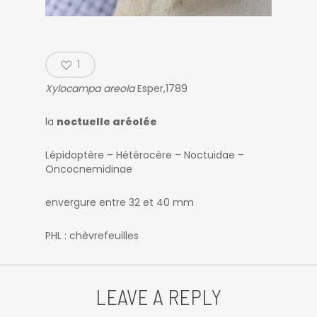
1
Xylocampa areola
Esper,1789
la
noctuelle aréolée
Lépidoptère – Hétérocère – Noctuidae –
Oncocnemidinae
envergure entre 32 et 40 mm
PHL : chèvrefeuilles
LEAVE A REPLY