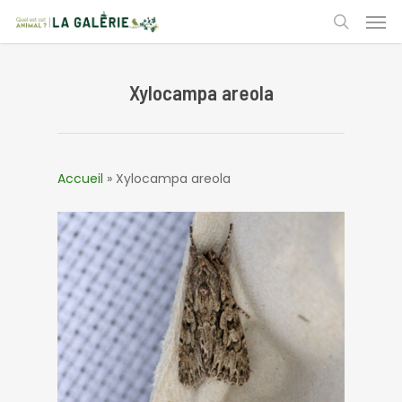
Skip
Men
to
search
main
content
Xylocampa areola
Accueil
»
Xylocampa areola