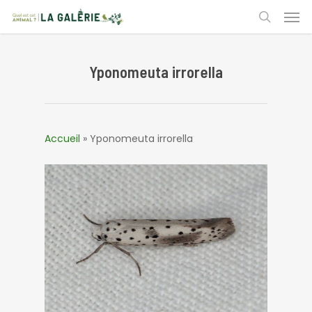
Skip
Men
to
search
main
content
Yponomeuta irrorella
Accueil
»
Yponomeuta irrorella