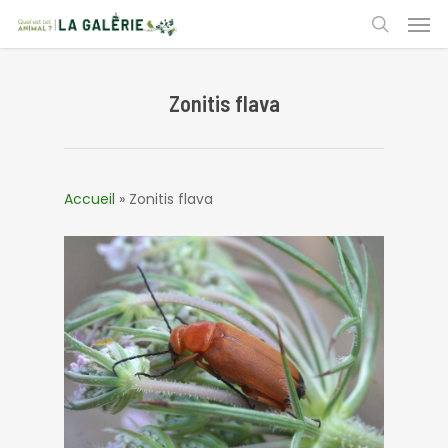
Skip
Men
to
search
main
content
Zonitis flava
Accueil
»
Zonitis flava