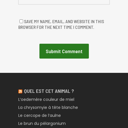
SAVE MY NAME, EMAIL, AND WEBSITE IN THIS
BROWSER FOR THE NEXT TIME I COMMENT.
QUEL EST CET ANIMAL ?
L’oedemère couleur de miel
La chrysomyie à tête blanche
Le cercope de l’aulne
Le brun du pélargonium