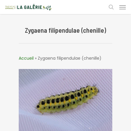
Skip
Men
to
search
main
content
Zygaena filipendulae (chenille)
Accueil
»
Zygaena filipendulae (chenille)