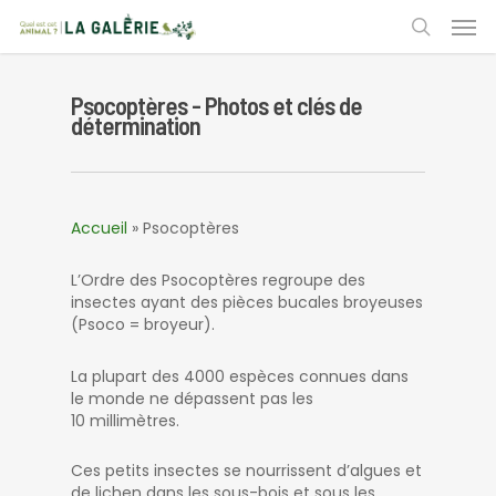
Skip
Men
to
search
main
content
Psocoptères - Photos et clés de
détermination
Accueil
»
Psocoptères
L’Ordre des Psocoptères regroupe des
insectes ayant des pièces bucales broyeuses
(Psoco = broyeur).
La plupart des 4000 espèces connues dans
le monde ne dépassent pas les
10 millimètres.
Ces petits insectes se nourrissent d’algues et
de lichen dans les sous-bois et sous les