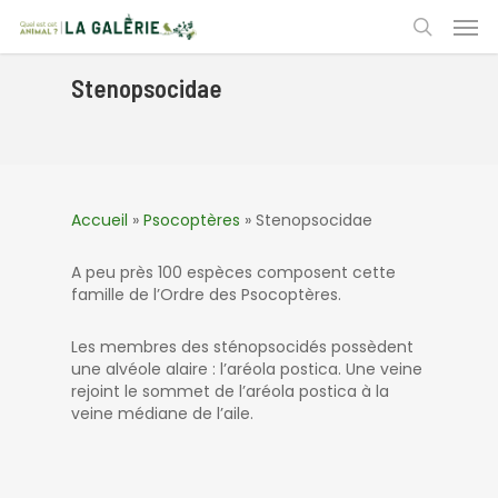
Skip
Men
to
search
main
content
Stenopsocidae
Accueil
»
Psocoptères
»
Stenopsocidae
A peu près 100 espèces composent cette
famille de l’Ordre des Psocoptères.
Les membres des sténopsocidés possèdent
une alvéole alaire : l’aréola postica. Une veine
rejoint le sommet de l’aréola postica à la
veine médiane de l’aile.