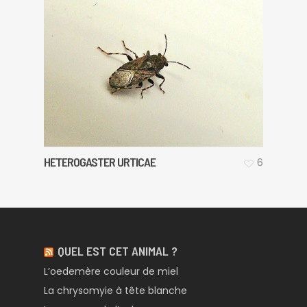
HETEROGASTER URTICAE
6
QUEL EST CET ANIMAL ?
L’oedemère couleur de miel
La chrysomyie à tête blanche