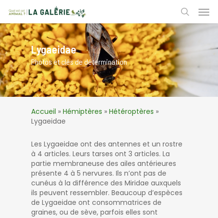
Skip
Men
to
search
main
content
Lygaeidae
Photos et clés de détermination
Accueil
»
Hémiptères
»
Hétéroptères
»
Lygaeidae
Les Lygaeidae ont des antennes et un rostre
à 4 articles. Leurs tarses ont 3 articles. La
partie membraneuse des ailes antérieures
présente 4 à 5 nervures. Ils n’ont pas de
cunéus à la différence des Miridae auxquels
ils peuvent ressembler. Beaucoup d’espèces
de Lygaeidae ont consommatrices de
graines, ou de sève, parfois elles sont