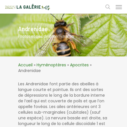
Skip
Men
to
search
main
content
Andrenidae
Photos et clés de détermination
Accueil
»
Hyménoptères
»
Apocrites
»
Andrenidae
Les Andrenidae font partie des abeilles à
langue courte et pointue. Ils ont des sortes
de dépressions le long de la bordure interne
de l’œil qui est couverte de poils et que l’on
appelle fovéas. Les ailes antérieures ont 3
cellules sub-marginales (cubitales) (sauf
une espèce). La nervure basale est droite, sa
longueur le long de la cellule discoïdale 1 est