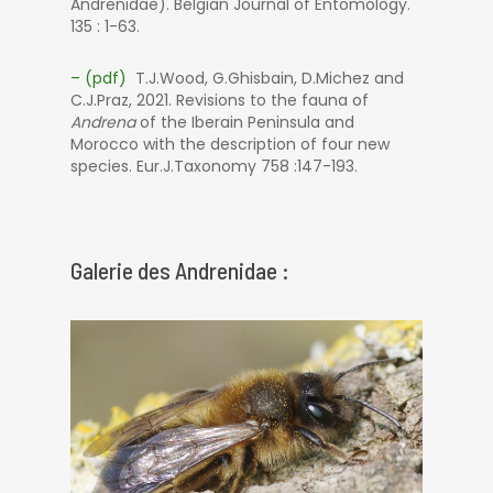
Andrenidae). Belgian Journal of Entomology.
135 : 1-63.
– (pdf)
T.J.Wood, G.Ghisbain, D.Michez and
C.J.Praz, 2021. Revisions to the fauna of
Andrena
of the Iberain Peninsula and
Morocco with the description of four new
species. Eur.J.Taxonomy 758 :147-193.
Galerie des Andrenidae :