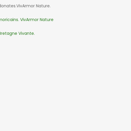
Odonates.VivArmor Nature.
oricains. VivArmor Nature
Bretagne Vivante.