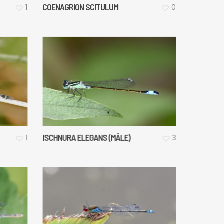
COENAGRION SCITULUM
1
0
ISCHNURA ELEGANS (MÂLE)
1
3