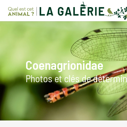
Skip
to
main
content
Coenagrionidae
Photos et clés de détermi