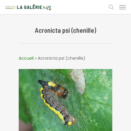
Skip
Men
to
search
main
content
Acronicta psi (chenille)
Accueil
»
Acronicta psi (chenille)