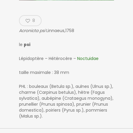
8
Acronicta psi
Linnaeus,1758
le
psi
Lépidoptère – Hétérocère –
Noctuidae
taille maximale : 38 mm
PHL : bouleaux (Betula sp.), aulnes (Ulnus sp.),
charme (Carpinus betulus), hêtre (Fagus
sylvatica), aubépine (Crataegus monogyna),
prunellier (Prunus spinosa), prunier (Prunus
domestica), poiriers (Pyrus sp.), pommiers
(Malus sp.).